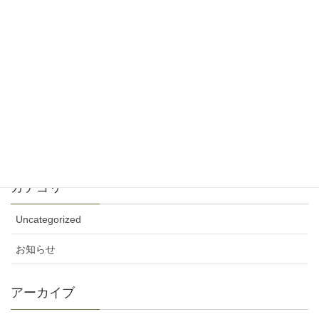
2026年5月31日 聖日礼拝説教音声と週報をア
ップしました
5月 30, 2026
2026年5月24日 ペンテコステ礼拝説教音声と
週報をアップしました
5月 23, 2026
カテゴリー
Uncategorized
お知らせ
アーカイブ